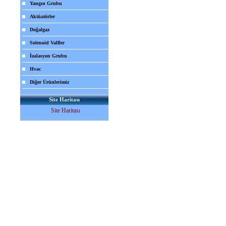
Yangın Grubu
Aktüatörler
Doğalgaz
Solenoid Valfler
İzalasyon Grubu
Hvac
Diğer Ürünlerimiz
Site Haritası
Site Haritası