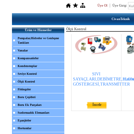
Üye Ol
Üye Girişi
CivanTeknik
Ölçü Kontrol
Ürün ve Hizmetler
Pompalar,Hidrofor ve Genleşme
Tankları
Vanalar
Kompansatörler
Kondenstoplar
SIVI
Seviye Kontrol
SAYAÇLARI,DEBİMETRE,FLOW
manome
Ölçü Kontrol
GÖSTERGESİ,TRANSMİTTER
Fittingsler
Boru Çeşitleri
İncele
Boru Ek Parçaları
Sızdırmazlık Elemanları
Eşanjörler
Hortumlar