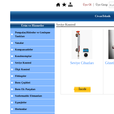
Üye Ol
Üye Girişi
CivanTeknik
Seviye Kontrol
Ürün ve Hizmetler
Pompalar,Hidrofor ve Genleşme
Tankları
Vanalar
Kompansatörler
Kondenstoplar
Seviye Cihazları
Gözet
Seviye Kontrol
Ölçü Kontrol
Fittingsler
Boru Çeşitleri
İncele
Boru Ek Parçaları
Sızdırmazlık Elemanları
Eşanjörler
Hortumlar