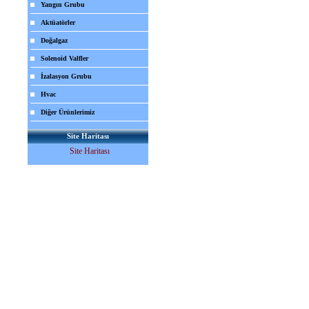
Yangın Grubu
Aktüatörler
Doğalgaz
Solenoid Valfler
İzalasyon Grubu
Hvac
Diğer Ürünlerimiz
Site Haritası
Site Haritası